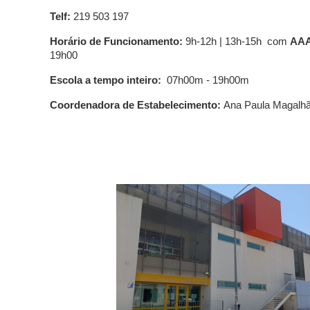
Telf:
219 503 197
Horário de Funcionamento:
9h-12h | 13h-15h com
AAA
19h
0
0
Escola a tempo inteiro
:
0
7
h
00
m - 1
9
h
0
0
m
Coordenadora de Estabelecimento:
Ana Paula Magalh