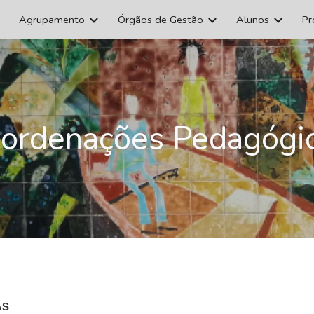
e
Agrupamento
Órgãos de Gestão
Alunos
Pr
ip to main content
Skip to navigat
ordenações Pedagógi
AS